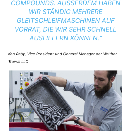
COMPOUNDS. AUSSERDEM HABEN W
IR STÄNDIG MEHRERE G
LEITSCHLEIFMASCHINEN AUF V
ORRAT, DIE WIR SEHR SCHNELL A
USLIEFERN KÖNNEN.“
Ken Raby, Vice President und General Manager der Walther
Trowal LLC