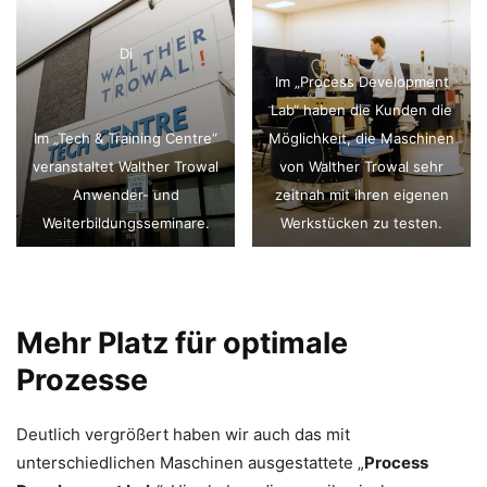
Di
Im „Process Development
Lab“ haben die Kunden die
Im „Tech & Training Centre“
Möglichkeit, die Maschinen
veranstaltet Walther Trowal
von Walther Trowal sehr
Anwender- und
zeitnah mit ihren eigenen
Weiterbildungsseminare.
Werkstücken zu testen.
Mehr Platz für optimale
Prozesse
Deutlich vergrößert haben wir auch das mit
unterschiedlichen Maschinen ausgestattete „
Process