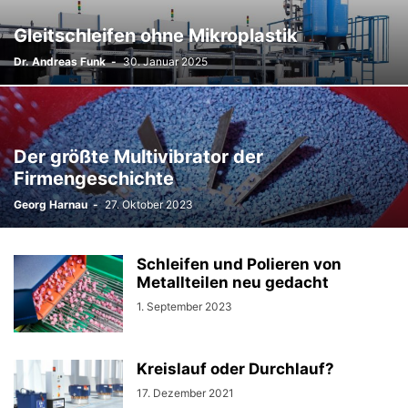
Gleitschleifen ohne Mikroplastik
Dr. Andreas Funk
-
30. Januar 2025
Der größte Multivibrator der
Firmengeschichte
Georg Harnau
-
27. Oktober 2023
Schleifen und Polieren von
Metallteilen neu gedacht
1. September 2023
Kreislauf oder Durchlauf?
17. Dezember 2021