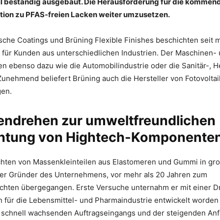
l beständig ausgebaut. Die Herausforderung für die kommende
tion zu PFAS-freien Lacken weiter umzusetzen.
che Coatings und Brüning Flexible Finishes beschichten seit 
 für Kunden aus unterschiedlichen Industrien. Der Maschinen-
n ebenso dazu wie die Automobilindustrie oder die Sanitär-, 
Zunehmend beliefert Brüning auch die Hersteller von Fotovolta
gen.
lendrehen zur umweltfreundlichen
htung von Hightech-Komponente
chten von Massenkleinteilen aus Elastomeren und Gummi in gr
der Gründer des Unternehmens, vor mehr als 20 Jahren zum
hten übergegangen. Erste Versuche unternahm er mit einer D
h für die Lebensmittel- und Pharmaindustrie entwickelt worden
 schnell wachsenden Auftragseingangs und der steigenden An