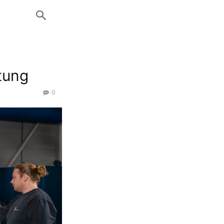
tung
0