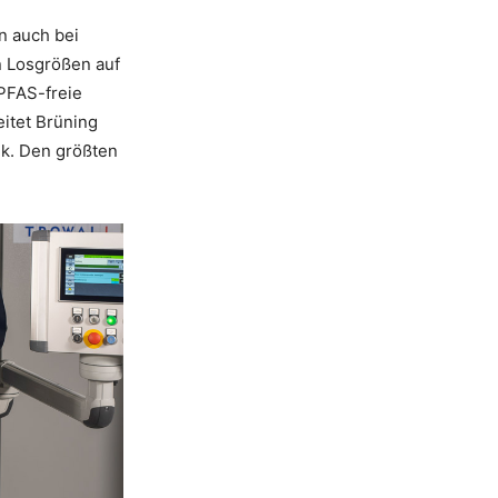
n auch bei
n Losgrößen auf
 PFAS-freie
eitet Brüning
ik. Den größten