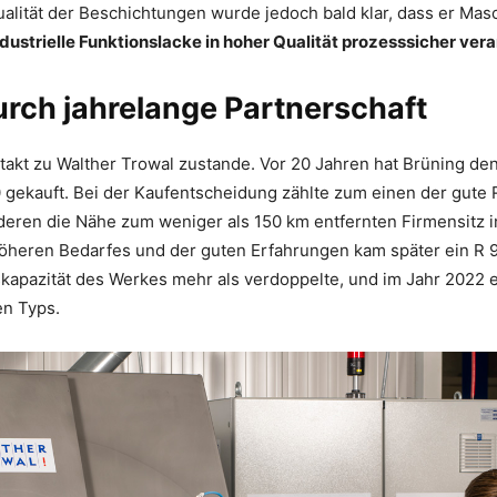
alität der Beschichtungen wurde jedoch bald klar, dass er Mas
ndustrielle Funktionslacke in hoher Qualität prozesssicher ver
urch jahrelange Partnerschaft
akt zu Walther Trowal zustande. Vor 20 Jahren hat Brüning de
gekauft. Bei der Kaufentscheidung zählte zum einen der gute 
deren die Nähe zum weniger als 150 km entfernten Firmensitz i
öheren Bedarfes und der guten Erfahrungen kam später ein R 9
kapazität des Werkes mehr als verdoppelte, und im Jahr 2022 e
en Typs.