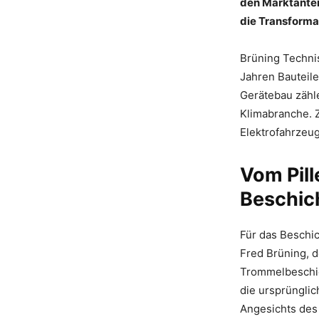
den Marktantei
die Transforma
Brüning Technis
Jahren Bauteile
Gerätebau zähle
Klimabranche. 
Elektrofahrzeu
Vom Pil
Beschic
Für das Beschi
Fred Brüning, 
Trommelbeschic
die ursprünglic
Angesichts des