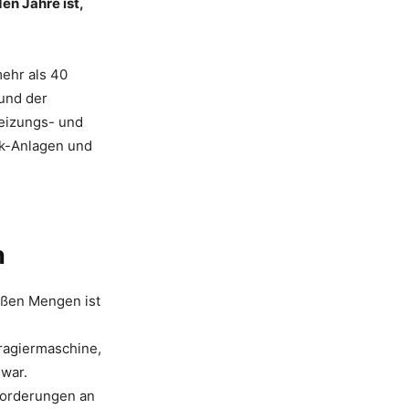
n Jahre ist,
mehr als 40
 und der
Heizungs- und
ik-Anlagen und
n
oßen Mengen ist
ragiermaschine,
 war.
forderungen an