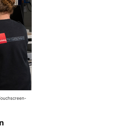
 Touchscreen-
en