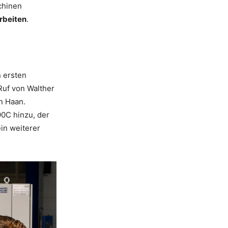
chinen
arbeiten
.
n ersten
Ruf von Walther
n Haan.
0C hinzu, der
in weiterer